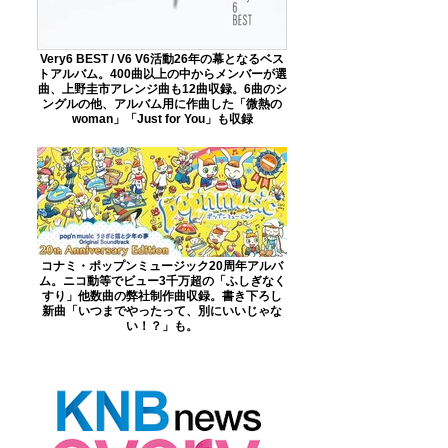
Very6 BEST / V6 V6活動26年の幕となるベス
トアルバム。400曲以上の中からメンバーが選
曲、上野圭市アレンジ曲も12曲収録。6曲のシ
ングルの他、アルバム用に作曲した「微熱の
woman」「Just for You」も収録
コナミ・ポップンミュージック20周年アルバ
ム。ニコ動等でビュー3千万超の「ふしぎなく
すり」他数曲の弊社制作曲収録。書き下ろし
新曲「いつまでやったって、別にいいじゃな
い！？」も。