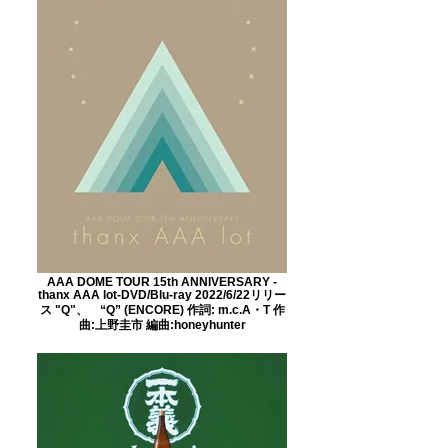
AAA DOME TOUR 15th ANNIVERSARY -
thanx AAA lot-DVD/Blu-ray 2022/6/22リリー
ス "Q"、 “Q” (ENCORE) 作詞: m.c.A・T 作
曲:上野圭市 編曲:honeyhunter