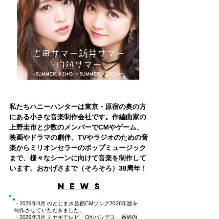
私たちハニーハンターは東京・原宿の奥の方
にある小さな音楽制作会社です。作編曲家の
上野圭市と少数のメンバーでCMやゲーム、
映画やドラマの劇伴、TVやラジオのための音
楽からミリオンセラーのポップミュージック
まで、様々なシーンに向けて音楽を制作して
います。おかげさまで（そろそろ）38周年！
​N E W S
・2026年4月 のとじま水族館CMソング2026年版を
制作させていただきました。
・2026年3月 ミヤギテレビ「Oh!バンデス」番組内